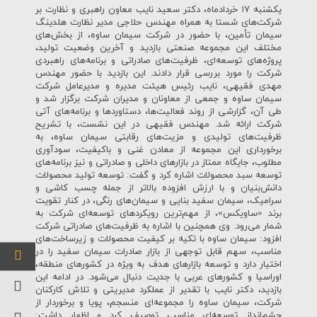
یکشنبه ۱۷ خردادماه، دکتر سعید نایب معاون راهبری و نظارت بر
شرکت‌های شستا به همراه مهندس حلاجی مدیر نظارت هلدینگ
سیمان تأمین، با حضور در شرکت سیمان ساوه، از بخش‌های
مختلف این مجموعه صنعتی بازدید و آخرین وضعیت تولید،
پروژه‌های توسعه‌ای، ظرفیت‌های صادراتی و برنامه‌های راهبردی
شرکت را مورد بررسی قرار دادند. این بازدید با حضور مهندس
مهدی فقیهی، نایب رئیس هیئت مدیره و مدیرعامل شرکت
سیمان ساوه و جمعی از معاونان و مدیران شرکت برگزار شد و
طی آن، گزارشی از روند فعالیت‌ها، دستاوردها و برنامه‌های آتی
شرکت ارائه شد. مهندس فقیهی در این نشست، با تشریح
ظرفیت‌های تولیدی و مزیت‌های رقابتی سیمان ساوه، به
برخورداری این مجموعه از معادن غنی و باکیفیت، سودآوری
مطلوب، جایگاه ممتاز در بازارهای داخلی و صادراتی و نیز برنامه‌های
توسعه سبد محصولات اشاره کرد و گفت: توسعه تولید محصولات
دانش‌بنیان و با ارزش افزوده بالاتر از جمله چسب کاشی و
سرامیک، سیمان سفید بنایی و سیمان‌های رنگی، در کنار تقویت
برند «ساویکس»، از مهم‌ترین رویکردهای توسعه‌ای شرکت به
شمار می‌رود. وی همچنین با اشاره به ظرفیت‌های صادراتی شرکت
افزود: سیمان ساوه با تکیه بر کیفیت محصولات و زیرساخت‌های
مناسب، سهم قابل توجهی از بازار صادرات سیمان سفید را در
اختیار دارد و توسعه بازارهای هدف به ویژه در کشورهای منطقه،
اوراسیا و کشورهای عربی با جدیت دنبال می‌شود. در ادامه این
بازدید، دکتر نایب با تقدیر از عملکرد مدیریتی و تلاش کارکنان
شرکت، سیمان ساوه را مجموعه‌ای منسجم، پویا و برخوردار از
چشم‌انداز توسعه‌ای مناسب توصیف کرد و اظهار داشت: