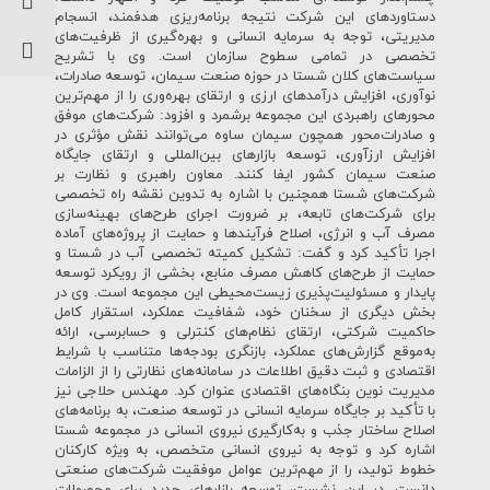
دستاوردهای این شرکت نتیجه برنامه‌ریزی هدفمند، انسجام
مدیریتی، توجه به سرمایه انسانی و بهره‌گیری از ظرفیت‌های
تخصصی در تمامی سطوح سازمان است. وی با تشریح
سیاست‌های کلان شستا در حوزه صنعت سیمان، توسعه صادرات،
نوآوری، افزایش درآمدهای ارزی و ارتقای بهره‌وری را از مهم‌ترین
محورهای راهبردی این مجموعه برشمرد و افزود: شرکت‌های موفق
و صادرات‌محور همچون سیمان ساوه می‌توانند نقش مؤثری در
افزایش ارزآوری، توسعه بازارهای بین‌المللی و ارتقای جایگاه
صنعت سیمان کشور ایفا کنند. معاون راهبری و نظارت بر
شرکت‌های شستا همچنین با اشاره به تدوین نقشه راه تخصصی
برای شرکت‌های تابعه، بر ضرورت اجرای طرح‌های بهینه‌سازی
مصرف آب و انرژی، اصلاح فرآیندها و حمایت از پروژه‌های آماده
اجرا تأکید کرد و گفت: تشکیل کمیته تخصصی آب در شستا و
حمایت از طرح‌های کاهش مصرف منابع، بخشی از رویکرد توسعه
پایدار و مسئولیت‌پذیری زیست‌محیطی این مجموعه است. وی در
بخش دیگری از سخنان خود، شفافیت عملکرد، استقرار کامل
حاکمیت شرکتی، ارتقای نظام‌های کنترلی و حسابرسی، ارائه
به‌موقع گزارش‌های عملکرد، بازنگری بودجه‌ها متناسب با شرایط
اقتصادی و ثبت دقیق اطلاعات در سامانه‌های نظارتی را از الزامات
مدیریت نوین بنگاه‌های اقتصادی عنوان کرد. مهندس حلاجی نیز
با تأکید بر جایگاه سرمایه انسانی در توسعه صنعت، به برنامه‌های
اصلاح ساختار جذب و به‌کارگیری نیروی انسانی در مجموعه شستا
اشاره کرد و توجه به نیروی انسانی متخصص، به ویژه کارکنان
خطوط تولید، را از مهم‌ترین عوامل موفقیت شرکت‌های صنعتی